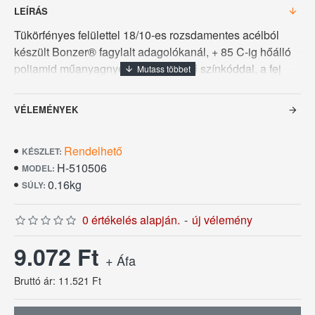
LEÍRÁS
Tükörfényes felülettel 18/10-es rozsdamentes acélból
készült Bonzer® fagylalt adagolókanál, + 85 C-ig hőálló
poliamid műanyagnyelén sárgaszínű színkóddal, a fej
átmérője 53 mm egy adag körülbelül 5 dkg
mennyiségnek felel meg így, 1 literből 20 adag mérhető
VÉLEMÉNYEK
ki. Teljes hossza 23,5 cm.
Rendelhető
KÉSZLET:
H-510506
MODEL:
0.16kg
SÚLY:
0 értékelés alapján.
-
új vélemény
9.072 Ft
+ Áfa
Bruttó ár: 11.521 Ft