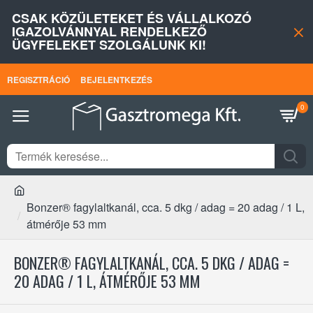
CSAK KÖZÜLETEKET ÉS VÁLLALKOZÓ
IGAZOLVÁNNYAL RENDELKEZŐ
ÜGYFELEKET SZOLGÁLUNK KI!
REGISZTRÁCIÓ
BEJELENTKEZÉS
0
Bonzer® fagylaltkanál, cca. 5 dkg / adag = 20 adag / 1 L,
átmérője 53 mm
BONZER® FAGYLALTKANÁL, CCA. 5 DKG / ADAG =
20 ADAG / 1 L, ÁTMÉRŐJE 53 MM