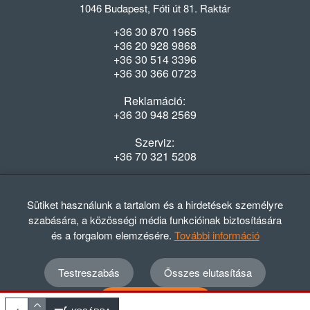
1046 Budapest, Fóti út 81. Raktár
+36 30 870 1965
+36 20 928 9868
+36 30 514 3396
+36 30 366 0723
Reklamáció:
+36 30 948 2569
Szerviz:
+36 70 321 5208
Nyitvatartás
Hétfő-Péntek: 08:00-16:30
Sütiket használunk a tartalom és a hirdetések személyre
szabására, a közösségi média funkcióinak biztosítására
és a forgalom elemzésére.
További információ
Testreszabás
Összes elutasítása
© 2012 - 2024 GASZTRΩMEGA Kft.
Adatvédelmi szabályzat
ÁSZF
Elállási nyilatkozat
Összes elfogadása
Elállási tájékoztató