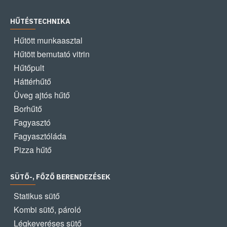
HŰTÉSTECHNIKA
Hűtött munkaasztal
Hűtött bemutató vitrin
Hűtőpult
Háttérhűtő
Üveg ajtós hűtő
Borhűtő
Fagyasztó
Fagyasztóláda
Pizza hűtő
SÜTŐ-, FŐZŐ BERENDEZÉSEK
Statikus sütő
Kombi sütő, pároló
Légkeveréses sütő